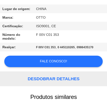
CONTROLE
Lugar de origem:
CHINA
DE
Marca:
OTTO
QUALIDADE
Certificação:
ISO9001, CE
Número do
F 00V C01 353
modelo:
CONTACTE-
NOS
Realçar:
,
,
F 00V C01 353
0 445110265
0986435170
FALE CONOSCO!
SOLICITE
UM
ORÇAMENTO
DESDOBRAR DETALHES
MAPA
Produtos similares
DO