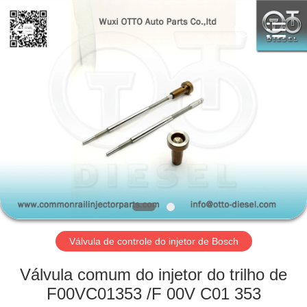
AUTO
PARTS
CO.,
LTD.
All
Rights
Reserved.
Developed
PARA
by
ECER
CASA
PRODUTOS
SOBRE
NÓS
VISITA
Válvula de controle do injetor de Bosch
À
Válvula comum do injetor do trilho de
FÁBRICA
F00VC01353 /F 00V C01 353