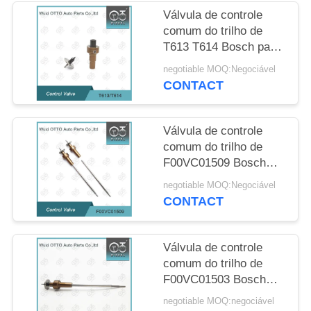
SITE
Válvula de controle
comum do trilho de
T613 T614 Bosch para
PRIVACY
os injetores
POLICY
negotiable MOQ:Negociável
0445110414
CONTACT
Válvula de controle
comum do trilho de
F00VC01509 Bosch
para os injetores
negotiable MOQ:Negociável
0445110485
CONTACT
Válvula de controle
comum do trilho de
F00VC01503 Bosch
para os injetores
negotiable MOQ:negociável