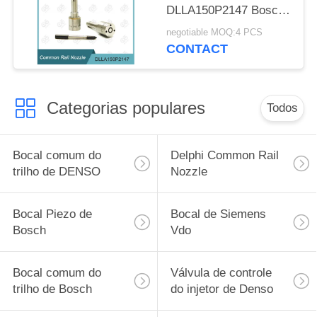
DLLA150P2147 Bosch
para injetores 0 445
negotiable MOQ:4 PCS
110 375/634
CONTACT
Categorias populares
Todos
Bocal comum do
Delphi Common Rail
trilho de DENSO
Nozzle
Bocal Piezo de
Bocal de Siemens
Bosch
Vdo
Bocal comum do
Válvula de controle
trilho de Bosch
do injetor de Denso