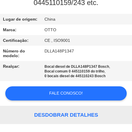
0445110159/243 etc.
CONTROLE
Lugar de origem:
China
DE
QUALIDADE
Marca:
OTTO
Certificação:
CE , ISO9001
CONTACTE-
Número do
DLLA148P1347
modelo:
NOS
Realçar:
,
Bocal diesel de DLLA148P1347 Bosch
,
Bocal comum 0 445110159 do trilho
SOLICITE
0 bocais diesel de 445110243 Bosch
UM
FALE CONOSCO!
ORÇAMENTO
MAPA
DESDOBRAR DETALHES
DO