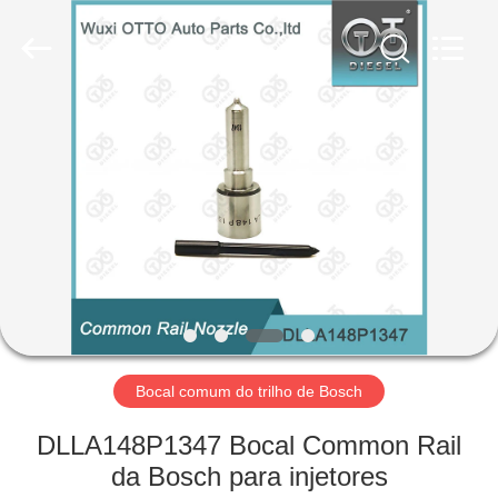
do
trilho
fornecedor.
Copyright
©
2023
-
2025
PARA
WUXI
OTTO
AUTO
CASA
PARTS
CO.,
LTD.
All
Rights
PRODUTOS
Reserved.
Developed
by
ECER
SOBRE
NÓS
VISITA
Bocal comum do trilho de Bosch
À
DLLA148P1347 Bocal Common Rail
FÁBRICA
da Bosch para injetores