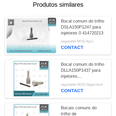
SITE
Produtos similares
PRIVACY
Bocal comum do trilho
POLICY
DSLA150P1247 para
injetores 0 414720213
negotiable MOQ:4pcs
CONTACT
Bocal comum do trilho
DLLA150P1437 para
injetores
0445110183/316/331/578
negotiable MOQ:Negociável
de 0986435102
CONTACT
Bocais comuns do
trilho de