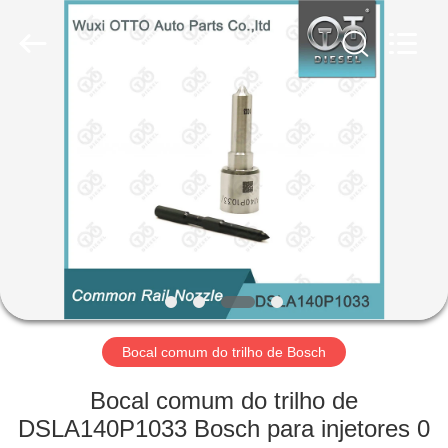
fornecedor.
Copyright
©
2023
-
2025
WUXI
OTTO
PARA
AUTO
PARTS
CO.,
CASA
LTD.
All
Rights
Reserved.
Developed
PRODUTOS
by
ECER
SOBRE
NÓS
VISITA
Bocal comum do trilho de Bosch
À
Bocal comum do trilho de
FÁBRICA
DSLA140P1033 Bosch para injetores 0