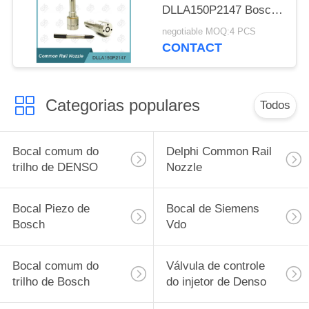
DLLA150P2147 Bosch
para injetores 0 445
negotiable MOQ:4 PCS
110 375/634
CONTACT
Categorias populares
Todos
Bocal comum do
Delphi Common Rail
trilho de DENSO
Nozzle
Bocal Piezo de
Bocal de Siemens
Bosch
Vdo
Bocal comum do
Válvula de controle
trilho de Bosch
do injetor de Denso