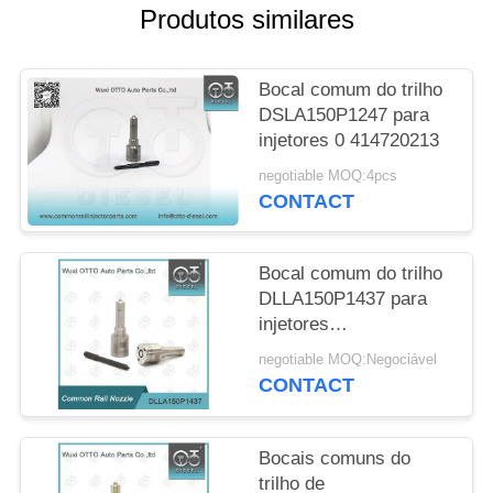
SITE
Produtos similares
PRIVACY
Bocal comum do trilho
POLICY
DSLA150P1247 para
injetores 0 414720213
negotiable MOQ:4pcs
CONTACT
Bocal comum do trilho
DLLA150P1437 para
injetores
0445110183/316/331/578
negotiable MOQ:Negociável
de 0986435102
CONTACT
Bocais comuns do
trilho de