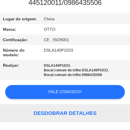
445120011/0986435506
CONTROLE
Lugar de origem:
China
DE
QUALIDADE
Marca:
OTTO
Certificação:
CE , ISO9001
CONTACTE-
Número do
DSLA140P1033
modelo:
NOS
Realçar:
,
DSLA140P1033
,
Bocal comum do trilho DSLA140P1033
SOLICITE
Bocal comum do trilho 0986435506
UM
FALE CONOSCO!
ORÇAMENTO
MAPA
DESDOBRAR DETALHES
DO