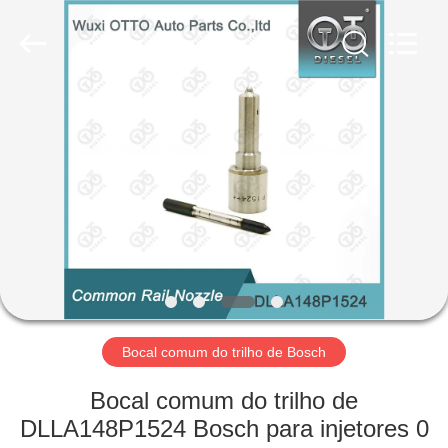
supplier.
Copyright
©
2023
-
2025
WUXI
OTTO
PARA
AUTO
PARTS
CO.,
CASA
LTD.
All
Rights
Reserved.
Developed
PRODUTOS
by
ECER
SOBRE
NÓS
VISITA
Bocal comum do trilho de Bosch
À
Bocal comum do trilho de
FÁBRICA
DLLA148P1524 Bosch para injetores 0