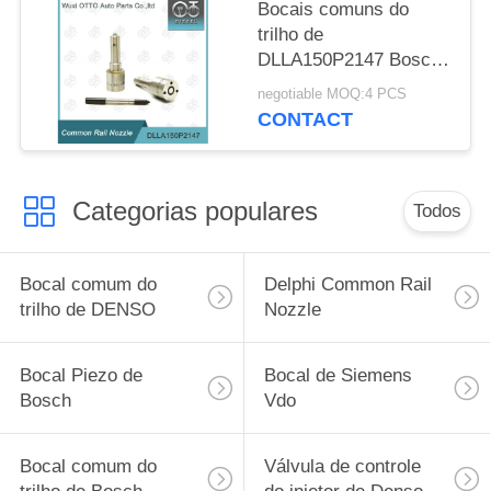
Bocais comuns do
trilho de
DLLA150P2147 Bosch
para injetores 0 445
negotiable MOQ:4 PCS
110 375/634
CONTACT
Categorias populares
Todos
Bocal comum do
Delphi Common Rail
trilho de DENSO
Nozzle
Bocal Piezo de
Bocal de Siemens
Bosch
Vdo
Bocal comum do
Válvula de controle