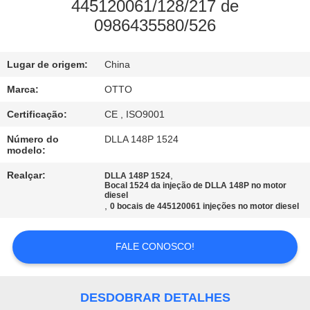
445120061/128/217 de
0986435580/526
CONTROLE
DE
Lugar de origem:
China
QUALIDADE
Marca:
OTTO
CONTACTE-
Certificação:
CE , ISO9001
NOS
Número do
DLLA 148P 1524
modelo:
Realçar:
,
DLLA 148P 1524
SOLICITE
Bocal 1524 da injeção de DLLA 148P no motor
diesel
UM
,
0 bocais de 445120061 injeções no motor diesel
ORÇAMENTO
FALE CONOSCO!
MAPA
DO
DESDOBRAR DETALHES