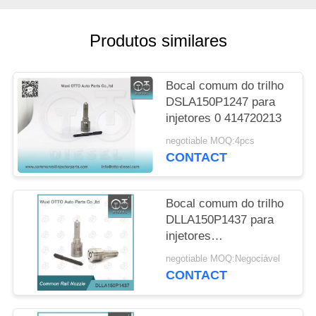
SITE
Produtos similares
PRIVACY
POLICY
Bocal comum do trilho
DSLA150P1247 para
injetores 0 414720213
negotiable MOQ:4pcs
CONTACT
Bocal comum do trilho
DLLA150P1437 para
injetores
0445110183/316/331/578
negotiable MOQ:Negociável
de 0986435102
CONTACT