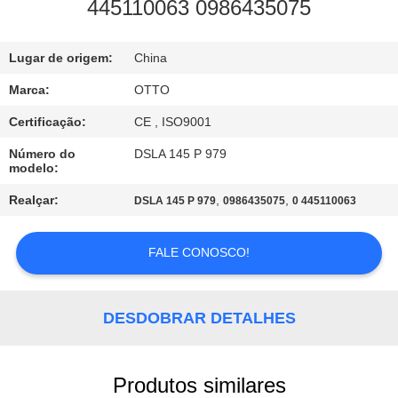
445110063 0986435075
CONTROLE
Lugar de origem:
China
DE
QUALIDADE
Marca:
OTTO
Certificação:
CE , ISO9001
CONTACTE-
Número do
DSLA 145 P 979
modelo:
NOS
Realçar:
,
,
DSLA 145 P 979
0986435075
0 445110063
SOLICITE
FALE CONOSCO!
UM
ORÇAMENTO
DESDOBRAR DETALHES
MAPA
DO
Produtos similares