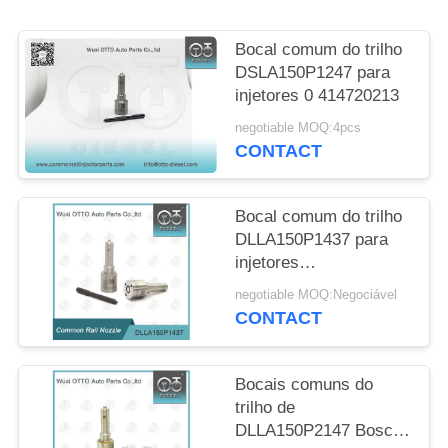
SITE
Bocal comum do trilho
PRIVACY
DSLA150P1247 para
injetores 0 414720213
POLICY
negotiable MOQ:4pcs
CONTACT
Bocal comum do trilho
DLLA150P1437 para
injetores
0445110183/316/331/578
negotiable MOQ:Negociável
de 0986435102
CONTACT
Bocais comuns do
trilho de
DLLA150P2147 Bosch