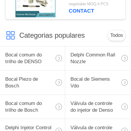
para injetores 0 445
negotiable MOQ:4 PCS
110 375/634
CONTACT
Categorias populares
Todos
Bocal comum do
Delphi Common Rail
trilho de DENSO
Nozzle
Bocal Piezo de
Bocal de Siemens
Bosch
Vdo
Bocal comum do
Válvula de controle
trilho de Bosch
do injetor de Denso
Delphi Injetor Control
Válvula de controle