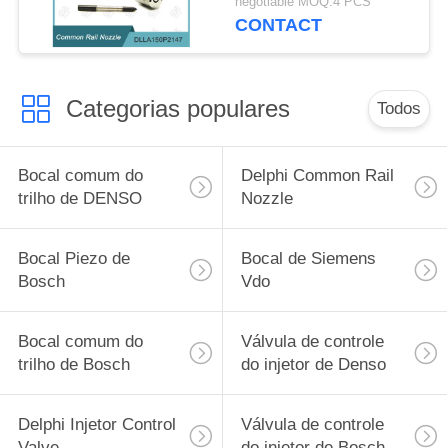
negotiable MOQ:4 PCS
110 375/634
CONTACT
Categorias populares
Todos
Bocal comum do
Delphi Common Rail
trilho de DENSO
Nozzle
Bocal Piezo de
Bocal de Siemens
Bosch
Vdo
Bocal comum do
Válvula de controle
trilho de Bosch
do injetor de Denso
Delphi Injetor Control
Válvula de controle
Valve
do injetor de Bosch