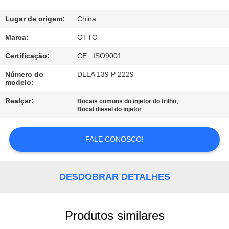
CONTROLE
Lugar de origem:
China
DE
Marca:
OTTO
QUALIDADE
Certificação:
CE , ISO9001
Número do
DLLA 139 P 2229
modelo:
CONTACTE-
NOS
Realçar:
,
Bocais comuns do injetor do trilho
Bocal diesel do injetor
SOLICITE
FALE CONOSCO!
UM
ORÇAMENTO
DESDOBRAR DETALHES
MAPA
Produtos similares
DO