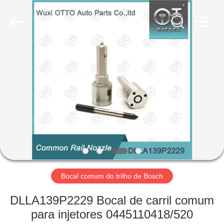
PARTS
CO.,
LTD.
All
Rights
Reserved.
Developed
by
PARA
ECER
CASA
PRODUTOS
SOBRE
NÓS
VISITA
Bocal comum do trilho de Bosch
À
DLLA139P2229 Bocal de carril comum
FÁBRICA
para injetores 0445110418/520