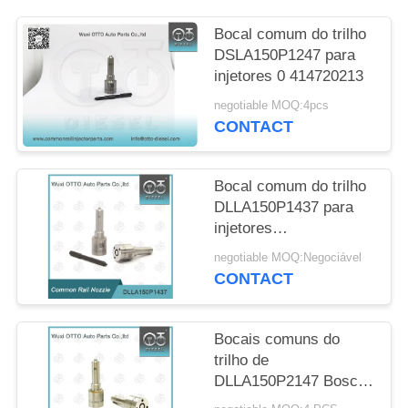
SITE
Bocal comum do trilho
DSLA150P1247 para
PRIVACY
injetores 0 414720213
POLICY
negotiable MOQ:4pcs
CONTACT
Bocal comum do trilho
DLLA150P1437 para
injetores
0445110183/316/331/578
negotiable MOQ:Negociável
de 0986435102
CONTACT
Bocais comuns do
trilho de
DLLA150P2147 Bosch
para injetores 0 445