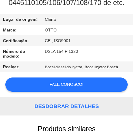
0445110105/106/107/108/170 de etc.
CONTROLE
Lugar de origem:
China
DE
QUALIDADE
Marca:
OTTO
Certificação:
CE , ISO9001
CONTACTE-
Número do
DSLA 154 P 1320
modelo:
NOS
Realçar:
,
Bocal diesel do injetor
Bocal Injetor Bosch
SOLICITE
FALE CONOSCO!
UM
ORÇAMENTO
DESDOBRAR DETALHES
MAPA
DO
Produtos similares