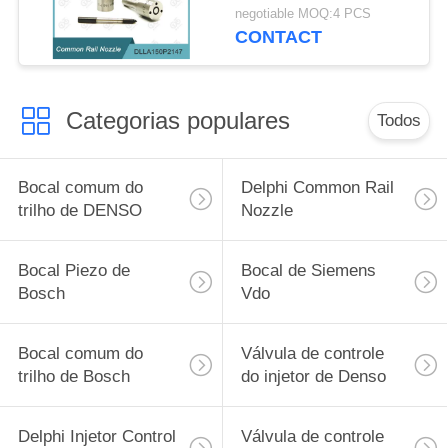
para injetores 0 445
negotiable MOQ:4 PCS
110 375/634
CONTACT
Categorias populares
Todos
Bocal comum do
Delphi Common Rail
trilho de DENSO
Nozzle
Bocal Piezo de
Bocal de Siemens
Bosch
Vdo
Bocal comum do
Válvula de controle
trilho de Bosch
do injetor de Denso
Delphi Injetor Control
Válvula de controle