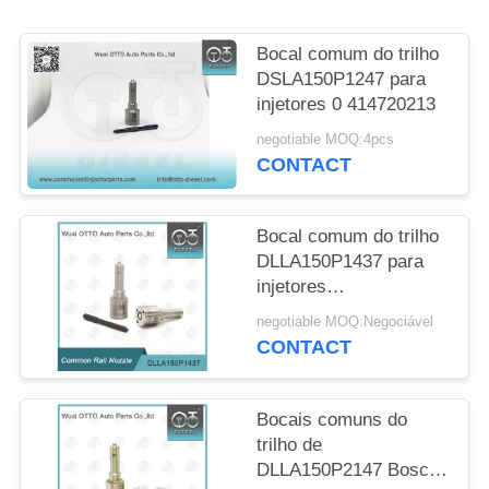
SITE
Bocal comum do trilho
PRIVACY
DSLA150P1247 para
injetores 0 414720213
POLICY
negotiable MOQ:4pcs
CONTACT
Bocal comum do trilho
DLLA150P1437 para
injetores
0445110183/316/331/578
negotiable MOQ:Negociável
de 0986435102
CONTACT
Bocais comuns do
trilho de
DLLA150P2147 Bosch