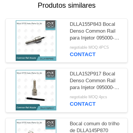
SITE
Produtos similares
PRIVACY
DLLA155P843 Bocal
POLICY
Denso Common Rail
para Injetor 095000-
5334
negotiable MOQ:4PCS
CONTACT
DLLA152P917 Bocal
Denso Common Rail
para Injetor 095000-
602# 16600-
negotiable MOQ:4pcs
ES60#/ES61#
CONTACT
Bocal comum do trilho
de DLLA145P870