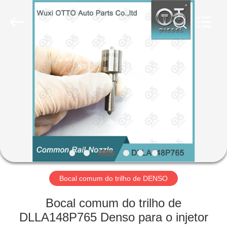
AUTO
PARTS
CO.,
LTD.
All
Rights
Reserved.
Developed
PARA
by
ECER
CASA
PRODUTOS
SOBRE
NÓS
VISITA
Bocal comum do trilho de DENSO
À
Bocal comum do trilho de
FÁBRICA
DLLA148P765 Denso para o injetor