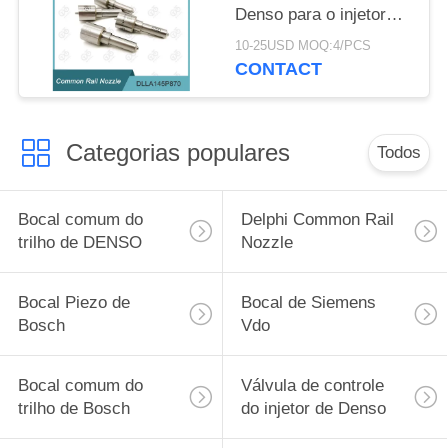
Denso para o injetor
095000-560#/1465A041
10-25USD MOQ:4/PCS
CONTACT
Categorias populares
Todos
Bocal comum do
Delphi Common Rail
trilho de DENSO
Nozzle
Bocal Piezo de
Bocal de Siemens
Bosch
Vdo
Bocal comum do
Válvula de controle
trilho de Bosch
do injetor de Denso