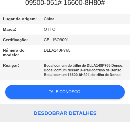
09500-051# 16600-8H80#
CONTROLE
Lugar de origem:
China
DE
QUALIDADE
Marca:
OTTO
Certificação:
CE , ISO9001
CONTACTE-
Número do
DLLA148P765
modelo:
NOS
Realçar:
,
Bocal comum do trilho de DLLA148P765 Denso
,
Bocal comum Nissan X-Trail do trilho de Denso
SOLICITE
Bocal comum 16600-8H80# do trilho de Denso
UM
FALE CONOSCO!
ORÇAMENTO
MAPA
DESDOBRAR DETALHES
DO